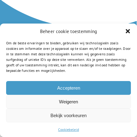
Beheer cookie toestemming
Om de beste ervaringen te bieden, gebruiken wij technologieën zoals
Amstellandlaan 1a
cookies om informatie over je apparaat op te slaan en/of te raadplegen. Door
in te stemmen met deze technologieën kunnen wij gegevens zoals
1382 CD Weesp
surfgedrag of unieke ID's op deze site verwerken. Als je geen toestemming
0294 805 250
geeft of uw toestemming intrekt, kan dit een nadelige invloed hebben op
info-vsc@gsf.nl
bepaalde functies en mogelijkheden.
Privacyverklaring
Accepteren
Weigeren
Bekijk voorkeuren
Cookiebeleid