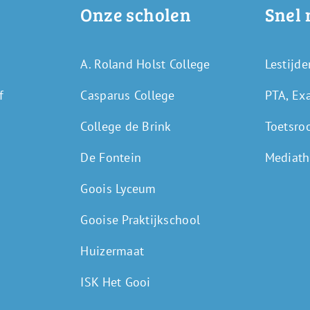
Onze scholen
Snel 
A. Roland Holst College
Lestijde
f
Casparus College
PTA, Ex
College de Brink
Toetsro
De Fontein
Mediath
Goois Lyceum
Gooise Praktijkschool
Huizermaat
ISK Het Gooi