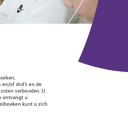
boeken,
 en/of dvd’s en de
 kosten verbonden. U
k ontvangt u
oolboeken kunt u zich