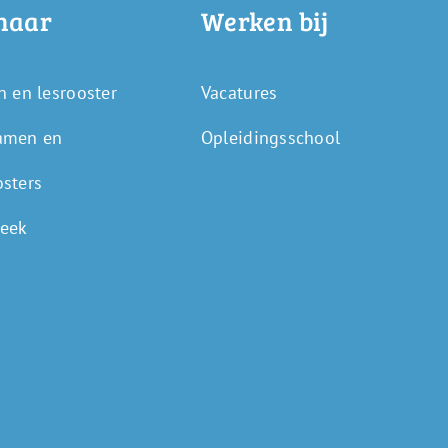
naar
Werken bij
n en lesrooster
Vacatures
amen en
Opleidingsschool
osters
eek