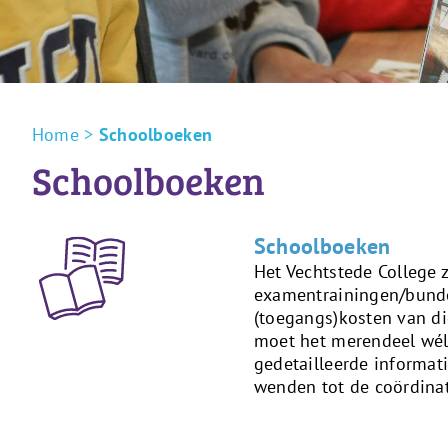
Home
>
Schoolboeken
Schoolboeken
Schoolboeken
Het Vechtstede College 
examentrainingen/bundel
(toegangs)kosten van dig
moet het merendeel wél 
gedetailleerde informati
wenden tot de coördin