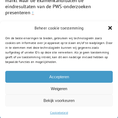
markt waar de examenkandidaten de
eindresultaten van de PWS-onderzoeken
presenteren
↑
Beheer cookie toestemming
Om de beste ervaringen te bieden, gebruiken wij technologieën zoals
cookies om informatie over je apparaat op te slaan en/of te raadplegen. Door
in te stemmen met deze technologieën kunnen wij gegevens zoals
surfgedrag of unieke ID's op deze site verwerken. Als je geen toestemming
geeft of uw toestemming intrekt, kan dit een nadelige invloed hebben op
bepaalde functies en mogelijkheden.
Amstellandlaan 1a
Accepteren
1382 CD Weesp
0294 805 250
Weigeren
info-vsc@gsf.nl
Bekijk voorkeuren
Privacyverklaring
Cookiebeleid