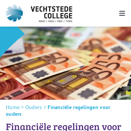
Ga
naar
inhoud
Togg
Navi
De school
Onderwijs
Ouders
Leerlingen
Nieuwe leerlingen
Zoeken
Home
>
Ouders
>
Financiële regelingen voor
naar:
ouders
Financiële regelingen voor