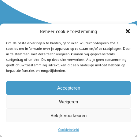
Beheer cookie toestemming
Om de beste ervaringen te bieden, gebruiken wij technologieën zoals
Amstellandlaan 1a
cookies om informatie over je apparaat op te slaan en/of te raadplegen. Door
in te stemmen met deze technologieën kunnen wij gegevens zoals
1382 CD Weesp
surfgedrag of unieke ID's op deze site verwerken. Als je geen toestemming
0294 805 250
geeft of uw toestemming intrekt, kan dit een nadelige invloed hebben op
info-vsc@gsf.nl
bepaalde functies en mogelijkheden.
Privacyverklaring
Accepteren
Weigeren
Bekijk voorkeuren
Cookiebeleid