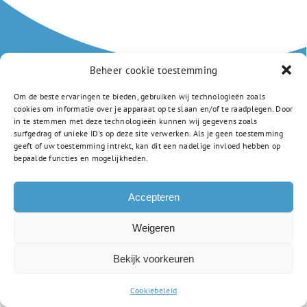
Beheer cookie toestemming
Om de beste ervaringen te bieden, gebruiken wij technologieën zoals
Amstellandlaan 1a
cookies om informatie over je apparaat op te slaan en/of te raadplegen. Door
in te stemmen met deze technologieën kunnen wij gegevens zoals
1382 CD Weesp
surfgedrag of unieke ID's op deze site verwerken. Als je geen toestemming
0294 805 250
geeft of uw toestemming intrekt, kan dit een nadelige invloed hebben op
info-vsc@gsf.nl
bepaalde functies en mogelijkheden.
Privacyverklaring
Accepteren
Weigeren
Bekijk voorkeuren
Cookiebeleid