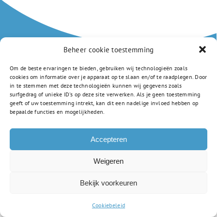
Beheer cookie toestemming
Om de beste ervaringen te bieden, gebruiken wij technologieën zoals
Amstellandlaan 1a
cookies om informatie over je apparaat op te slaan en/of te raadplegen. Door
in te stemmen met deze technologieën kunnen wij gegevens zoals
1382 CD Weesp
surfgedrag of unieke ID's op deze site verwerken. Als je geen toestemming
0294 805 250
geeft of uw toestemming intrekt, kan dit een nadelige invloed hebben op
info-vsc@gsf.nl
bepaalde functies en mogelijkheden.
Privacyverklaring
Accepteren
Weigeren
Bekijk voorkeuren
Cookiebeleid