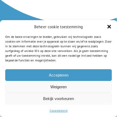
Beheer cookie toestemming
Om de beste ervaringen te bieden, gebruiken wij technologieën zoals
Amstellandlaan 1a
cookies om informatie over je apparaat op te slaan en/of te raadplegen. Door
in te stemmen met deze technologieën kunnen wij gegevens zoals
1382 CD Weesp
surfgedrag of unieke ID's op deze site verwerken. Als je geen toestemming
0294 805 250
geeft of uw toestemming intrekt, kan dit een nadelige invloed hebben op
info-vsc@gsf.nl
bepaalde functies en mogelijkheden.
Privacyverklaring
Accepteren
Weigeren
Bekijk voorkeuren
Cookiebeleid